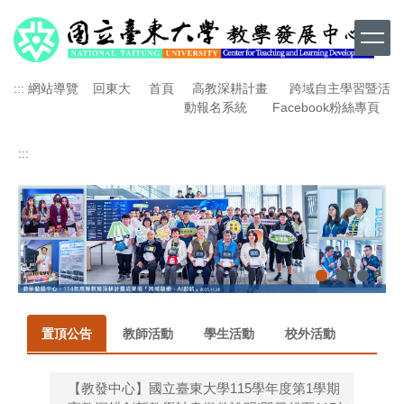
跳
到
主
要
:::
網站導覽
回東大
首頁
高教深耕計畫
跨域自主學習暨活
內
動報名系統
Facebook粉絲專頁
容
區
:::
置頂公告
教師活動
學生活動
校外活動
【教發中心】國立臺東大學115學年度第1學期