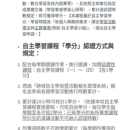
動、數位學習及校內競賽等），且依照主辦單位指定
成果繳交後（學習單或學習心得等），累計達認證時
數規定，即可獲得學分。【本課程屬於自主學習學
分，學習時間為『依個人興趣與需求，擇定
學習活動
場次
與
主題
專案
(例如:自主學習小組)』，提出自主學
習申請。】
自主學習課程「學分」認證方式與
規定：
配合每學期選課作業，進行選課，加選
延續性
課程
：自主學習課程（一）～（四）【各1學
分】
透過「跨域自主學習暨活動報名管理系統」報
名並參與各類學習活動進行時數累計。
累計達18小時可核計1學分。（依據本校自主學
習課程實施要點，可抵自由學分，每位學生
每
學期至多可抵
2
學分；已有學分的系所專業課程
所衍生的演講活動不可納入認證時數
）
所獲得時數
不可跨學期累計（每學期所獲得的